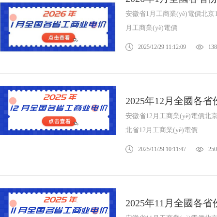
安徽省1月工商業(yè)電價北京
月工商業(yè)電價
2025/12/29 11:12:09
138
2025年12月全國各省
安徽省12月工商業(yè)電價北京
北省12月工商業(yè)電價
2025/11/29 10:11:47
250
2025年11月全國各省