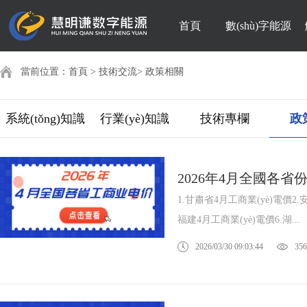
首頁
數(shù)字能源
當前位置：
首頁
>
技術交流
>
政策相關
平臺
系統(tǒng)知識
行業(yè)知識
技術專欄
政
2026年4月全國各省份
1.甘肅省4月工商業(yè)電價2.
福建4月工商業(yè)電價6.湖...
2026/03/30 09:03:44
356