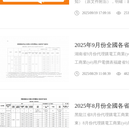
知》（原文件附后），明確：就近
2025/09/19 17:09:16
253
2025年9月份全國各省
湖南省9月份代理購電工商業(y
工商業(yè)用戶電價表福建省9月
2025/08/29 11:08:39
482
2025年8月份全國各省
黑龍江省8月份代理購電工商業(y
東）8月份代理購電工商業(yè)