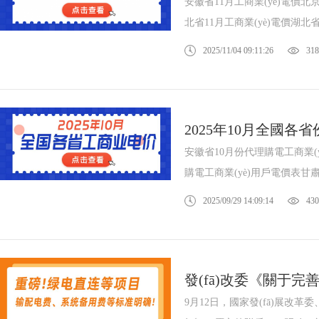
安徽省11月工商業(yè)電價北京
北省11月工商業(yè)電價湖北省1
2025/11/04 09:11:26
318
2025年10月全國各省
安徽省10月份代理購電工商業(
購電工商業(yè)用戶電價表甘肅省
2025/09/29 14:09:14
430
發(fā)改委《關于
9月12日，國家發(fā)展改革