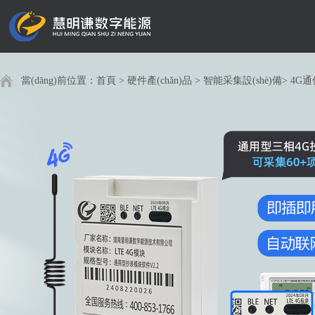
當(dāng)前位置：
首頁
>
硬件產(chǎn)品
>
智能采集設(shè)備
>
4G