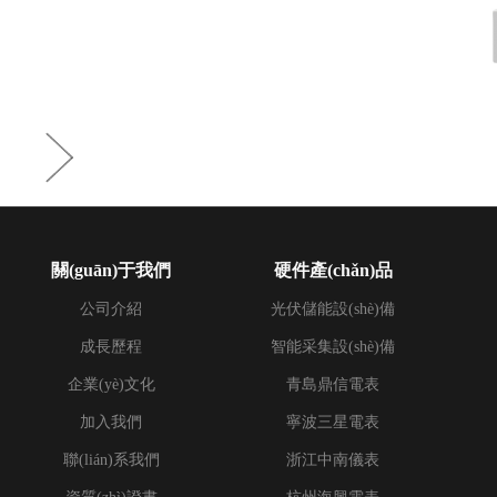
關(guān)于我們
硬件產(chǎn)品
公司介紹
光伏儲能設(shè)備
成長歷程
智能采集設(shè)備
企業(yè)文化
青島鼎信電表
加入我們
寧波三星電表
聯(lián)系我們
浙江中南儀表