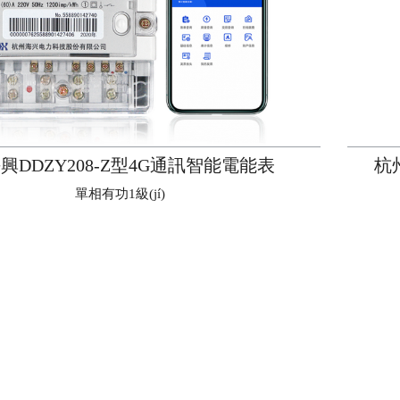
興DDZY208-Z型4G通訊智能電能表
杭
單相有功1級(jí)